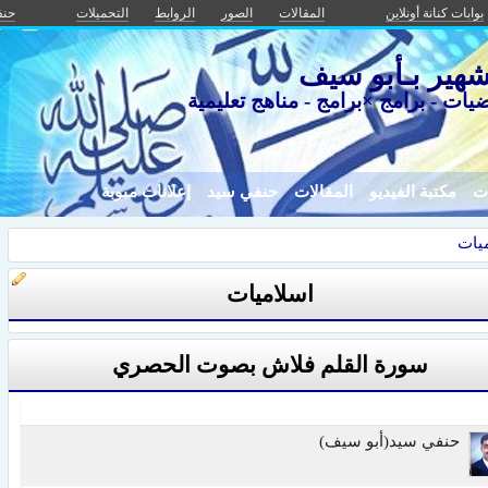
بوابات كنانة أونلاين
المقالات
الصور
الروابط
التحميلات
حنف
هير بـأبو سيف
يات - برامج ×برامج - مناهج تعليمية
ات
مكتبة الفيديو
المقالات
حنفي سيد
إعلانات مبوبة
يات
اسلاميات
سورة القلم فلاش بصوت الحصري
حنفي سيد(أبو سيف)