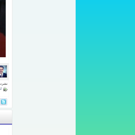
نشرت فى 31 ديسم
ام