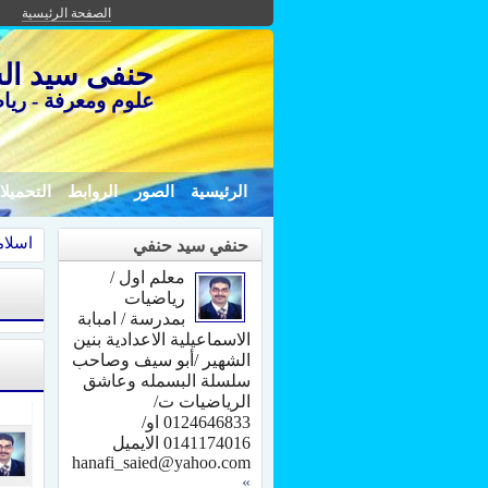
الصفحة الرئيسية
حنفى سيد الش
علوم ومعرفة - رياض
الرئيسية
الصور
الروابط
التحميل
اسلام
حنفي سيد حنفي
معلم اول /
رياضيات
بمدرسة / امبابة
الاسماعيلية الاعدادية بنين
الشهير /أبو سيف وصاحب
سلسلة البسمله وعاشق
الرياضيات ت/
0124646833 او/
0141174016 الايميل
hanafi_saied@yahoo.com
»