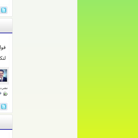
قوا
لتك
نشرت فى 15 إبري
قو