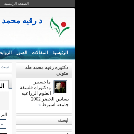
الصفحة الرئيسية
د رقيه محمد 
الرئيسية
المقالات
الصور
الرواب
ست ا
دكتوره رقيه محمد طه
متولي
ماجستير
ال
ودكتوراه فلسفة
العلوم الزراعيه
بساتين الخضر 2002
جامعه اسيوط
»
التر
ابحث
«