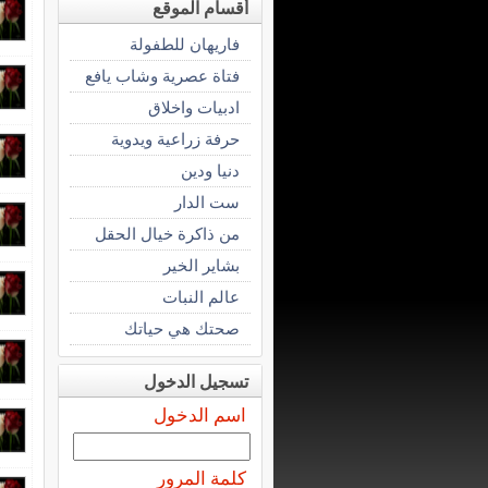
أقسام الموقع
فاريهان للطفولة
فتاة عصرية وشاب يافع
ادبيات واخلاق
حرفة زراعية ويدوية
دنيا ودين
ست الدار
من ذاكرة خيال الحقل
بشاير الخير
عالم النبات
صحتك هي حياتك
تسجيل الدخول
اسم الدخول
كلمة المرور