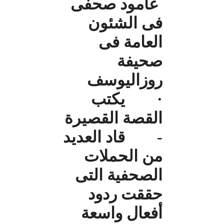
عامود صحفى
فى الشئون
العامة فى
صحيفة
روزاليوسف
· يكتب
القصة القصيرة
- قاد العديد
من الحملات
الصحفية التى
حققت ردود
أفعال واسعة