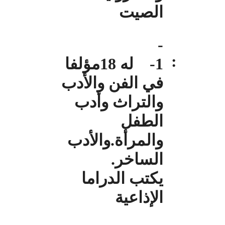
الصيت
-
:
1- له 18مؤلفا
في الفن والأدب
والتراث وأدب
الطفل
والمرأة.والأدب
الساخر.
يكتب الدراما
الإذاعية