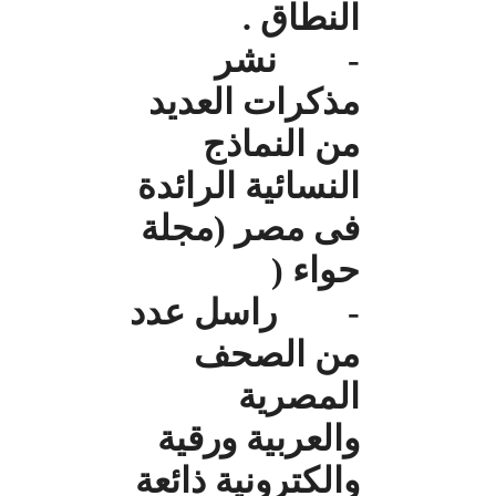
النطاق .
- نشر
مذكرات العديد
من النماذج
النسائية الرائدة
فى مصر (مجلة
حواء (
- راسل عدد
من الصحف
المصرية
والعربية ورقية
والكترونية ذائعة