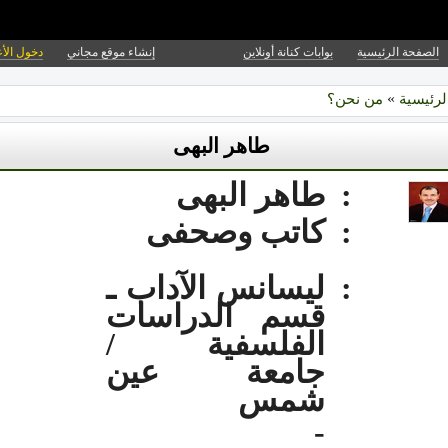
الصفحة الرئيسية
بوابات كنانة أونلاين
إنشاء موقع مجاني
دخول الأ
لرئيسية
»
من نحن؟
طاهر البهى
:
طاهر البهى
:
كاتب وصحفى
:
ليسانس الآداب ـ
قسم الدراسات
الفلسفية /
جامعة عين
شمس
-