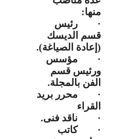
عدة مناصب
منها:
· رئيس
قسم الديسك
(إعادة الصياغة).
· مؤسس
ورئيس قسم
الفن بالمجلة.
· محرر بريد
القراء
· ناقد فنى.
· كاتب