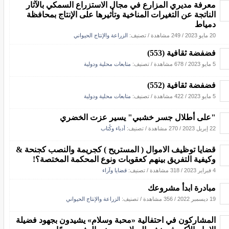
معرفة مديري المزارع في مجال الاستزراع السمكي بالآثار
الناتجة عن التغيرات المناخية وتأثيرها على الإنتاج بمحافظة
دمياط
20 مايو 2023
/
249 مشاهدة
/ تصنيف:
الزراعة والإنتاج الحيواني
فضفضة ثقافية (553)
5 مايو 2023
/
678 مشاهدة
/ تصنيف:
متابعات محلية ودولية
فضفضة ثقافية (552)
5 مايو 2023
/
422 مشاهدة
/ تصنيف:
متابعات محلية ودولية
"على أطلال جسر خشبي" يسير عزت الخضري
22 إبريل 2023
/
270 مشاهدة
/ تصنيف:
أدباء وكُتاب
قضايا توظيف الاموال ( المستريح ) كجريمة والنصب كجنحة &
وكيفية التفريق بينهم كعقوبات ونوع المحكمة المختصة؟!
4 فبراير 2023
/
318 مشاهدة
/ تصنيف:
قضايا وآراء
مبادرة ابدأ مشروعك
19 ديسمبر 2022
/
356 مشاهدة
/ تصنيف:
الزراعة والإنتاج الحيواني
المشاركون في احتفالية «محبة وسلام» يشيدون بجهود فضيلة