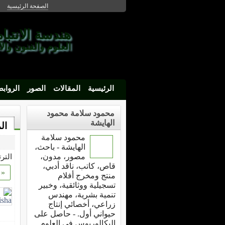
الصفحة الرئيسية
هندسة الانتباه
العلوم والفنون وال
الرئيسية
المقالات
الصور
الرواب
محمود سلامة محمود
الهايشة
ال
محمود سلامة
الهايشة - باحث،
مصور، مدون،
التر
قاص، كاتب، ناقد أدبي،
«
منتج ومخرج أفلام
تسجيلية ووثائقية، وخبير
تنمية بشرية، مهندس
زراعي، أخصائي إنتاج
حيواني أول. - حاصل على
البكالوريوس في العلوم