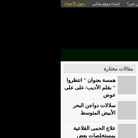
 نحن؟
إنشاء موقع مجاني
دخول الأعضاء
مقالات مختارة
همسة بعنوان " انتظروا
" بقلم الأديب/ على على
عوض
سلالات دواجن البحر
الأبيض المتوسط
علاج الحمى القلاعية
بمستخلصات بعض