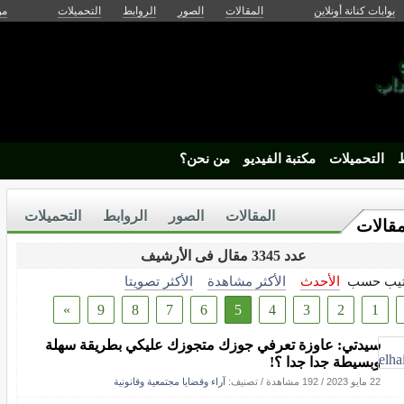
بوابات كنانة أونلاين
المقالات
الصور
الروابط
التحميلات
من
آداب
ط
التحميلات
مكتبة الفيديو
من نحن؟
المقالات
الصور
الروابط
التحميلات
مقالات
عدد 3345 مقال فى الأرشيف
تيب حسب
الأحدث
الأكثر مشاهدة
الأكثر تصويتا
»
9
8
7
6
5
4
3
2
1
سيدتي: عاوزة تعرفي جوزك متجوزك عليكي بطريقة سهلة
وبسيطة جدا جدا ؟!
22 مايو 2023
/
192 مشاهدة
/ تصنيف:
آراء وقضايا مجتمعية وقانونية