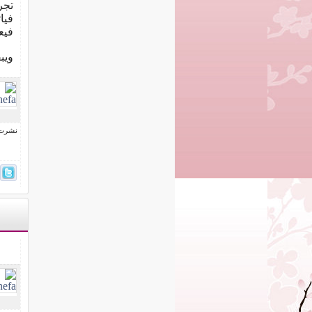
تجر
فيا
فيع
ويبق
نشرت فى 16 إبري