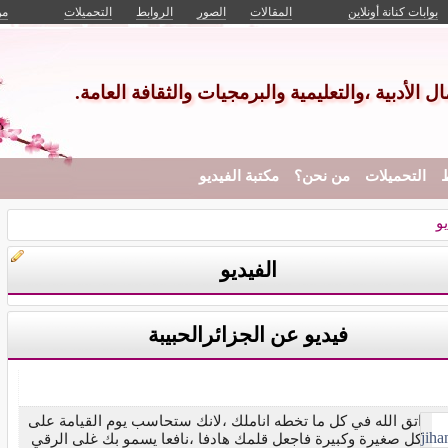
بوابات كنانة أونلاين
المقالات
الصور
الروابط
التحميلات
من
الأدبية ،والتعليمية والبرمجيات والثقافة العامة.
ط
التحميلات
من نحن؟
مكتبة الفيديو
يو
الفيديو
فيديو عن الجزائرالحبيبة
اتق الله في كل ما تخطه اناملك ،لانك ستحاسب يوم القيامة على
كل صغيرة وكبيرة فاجعل قلمك هادفا ،نافعا يسمو بك غلى الرقي