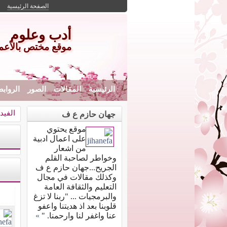
الصفحة الرئيسية
أدب وعلوم
موقع مختص بالأعمال 
الرئيسية
المقالات
الصور
الرواب
الفيد
جهان حازم ع ف
موقع يحتوي
على اعمال ادبية
من اشعار
وخواطر لصاحبة القلم
الجريح...جهان حازم ع ف
وكذلك مقالات في مجال
التعليم والثقافة العامة
والبرمجيات ... "ربنا لا تزغ
قلوبنا بعد اذ هديتنا واعفو
عنا واغفر لنا وارحمنا. "
»