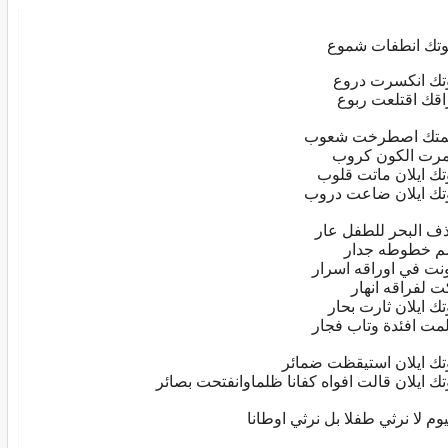
وتك انطفات شموع
تك انكسرت دروع
اقك اقتلعت ربوع
متك اصطرخت شعوب
رت الكون كروب
تك ايلان ماتت قلوب
تك ايلان ضاعت دروب
ف البحر للطفل عار
 خطوطه جدار
نت في اوراقه اسرار
ت لفراقه انهار
تك ايلان ثارت بحار
لمت افئدة وتاب فجار
تك ايلان استيقظت ضمائر
تك ايلان قالت افواه كفانا ظلماوانفتحت بصائر
يوم لا نرثي طفلا بل نرثي اوطانا