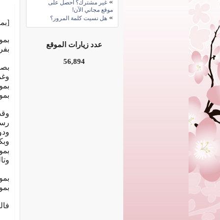
»
غير مشترك؟ احصل على
موقع مجاني الآن!
»
هل نسيت كلمة المرور؟
[بم
بمو
عدد زيارات الموقع
بفر
56,894
بص
وغم
بمو
بمو
وقذ
رسم
ودو
وبك
بمو
وتا
بمو
بمو
فال