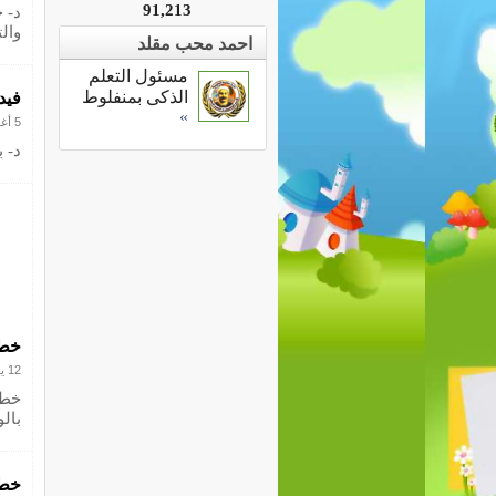
91,213
د- 
والت
احمد محب مقلد
مسئول التعلم
الذكى بمنفلوط
فيد
»
5 أغسطس 2017
د- 
خطة صيف 2017 لل
12 يوليو 2017
خطة 
بالوز
خطة وز