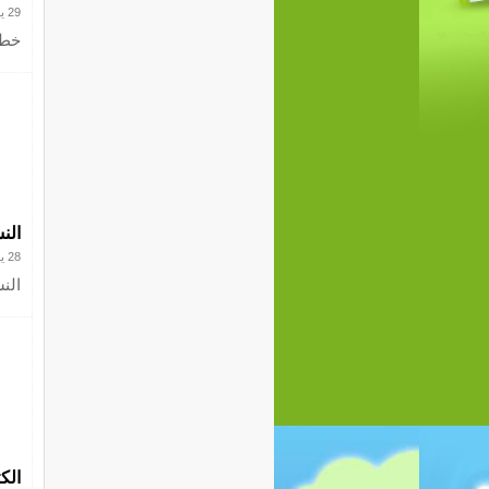
29 يونيو 2017
خطة وزا
النش
28 يونيو 2017
النش