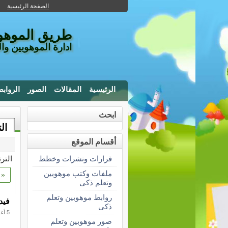
الصفحة الرئيسية
طريق الموهوب
ادارة الموهوبين وا
الرئيسية
المقالات
الصور
الرواب
ابحث
ال
أقسام الموقع
قرارات ونشرات وخطط
التر
ملفات وكتب موهوبين
«
وتعلم ذكى
روابط موهوبين وتعلم
فيد
ذكى
5 أغسطس 2017
صور موهوبين وتعلم