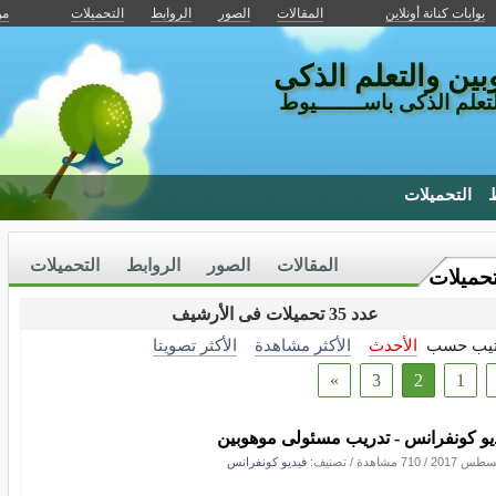
بوابات كنانة أونلاين
المقالات
الصور
الروابط
التحميلات
من
ين والتعلم الذكى
لتعلم الذكى باســـــــيوط
ط
التحميلات
المقالات
الصور
الروابط
التحميلات
تحميلات
عدد 35 تحميلات فى الأرشيف
تيب حسب
الأحدث
الأكثر مشاهدة
الأكثر تصويتا
»
3
2
1
يو كونفرانس - تدريب مسئولى موهوبين
/
710 مشاهدة
/ تصنيف:
فيديو كونفرانس