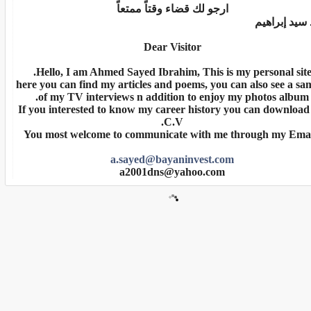
ارجو لك قضاء وقتاً ممتعاً
سيد إبراهيم
Dear Visitor
Hello, I am Ahmed Sayed Ibrahim, This is my personal site
here you can find my articles and poems, you can also see a sa
of my TV interviews n addition to enjoy my photos album.
If you interested to know my career history you can downloa
C.V.
You most welcome to communicate with me through my Emai
a.sayed@bayaninvest.com
a2001dns@yahoo.com