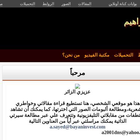
بوابات كنانة أونلاين
المقالات
الصور
الروابط
التحميلات
من
اهيم
ط
التحميلات
مكتبة الفيديو
من نحن؟
مرحباً
عزيزي الزائر
هذا هو موقعي الشخصي، هنا تستطيع قراءة مقالاتي وخواطري
عرية،ومطالعة ألبومات الصور التي اخترتها، كما يمكنك أن تشاهد
طفات من مقابلاتي التليفزيونية وتتعرف علي عبر مطالعة سيرتي
الذاتية يمكنك مراسلتي عبر أياً من العناوين التالية
a.sayed@bayaninvest.com
a2001dns@yahoo