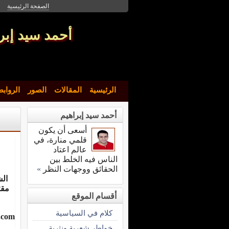
الصفحة الرئيسية
أحمد سيد إبر
الرئيسية
المقالات
الصور
الرواب
أحمد سيد إبراهيم
أسعى أن يكون
قلمي منارة، في
عالم اعتاد
الناس فيه الخلط بين
الحقائق ووجهات النظر
»
الش
مقت
أقسام الموقع
كلام في السياسية
.com
خواطر شعرية ونثرية