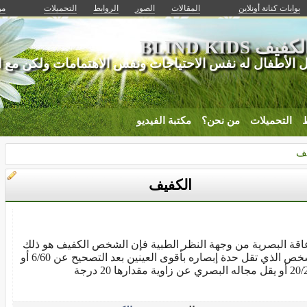
بوابات كنانة أونلاين
المقالات
الصور
الروابط
التحميلات
من
BLIND KIDS
 الأطفال له نفس الاحتياجات ونفس الاهتمامات ولكن مع 
ط
التحميلات
من نحن؟
مكتبة الفيديو
يف
الكفيف
عاقة البصرية من وجهة النظر الطبية فإن الشخص الكفيف هو ذلك
الشخص الذي تقل حدة إبصاره بأقوى العينين بعد التصحيح عن 6/60 أو
صري عن زاوية مقدارها 20 درجة