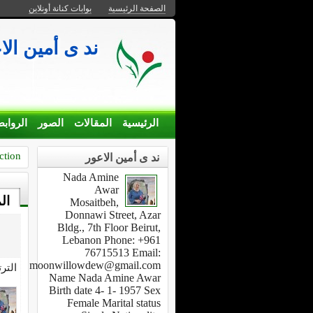
الصفحة الرئيسية
بوابات كنانة أونلاين
ند ى أ - Nada Amine Awar
الرئيسية
المقالات
الصور
الرواب
ction
ند ى أمين الاعور
Nada Amine
Awar
ال
Mosaitbeh,
Donnawi Street, Azar
Bldg., 7th Floor Beirut,
Lebanon Phone: +961
76715513 Email:
moonwillowdew@gmail.com
التر
Name Nada Amine Awar
Birth date 4- 1- 1957 Sex
Female Marital status