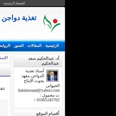
الصفحة الرئيسية
تغذية دواجن
الرئيسية
المقالات
الصور
الرواب
الإست
أد. عبدالحكيم سعد
عبدالحكيم
أستاذ تغذية
الدواجن معهد
بحوث الإنتاج
الحيوانى
نتق
hakimosaad@yahoo.com
ت محمول :
»
01005245702
أقسام الموقع