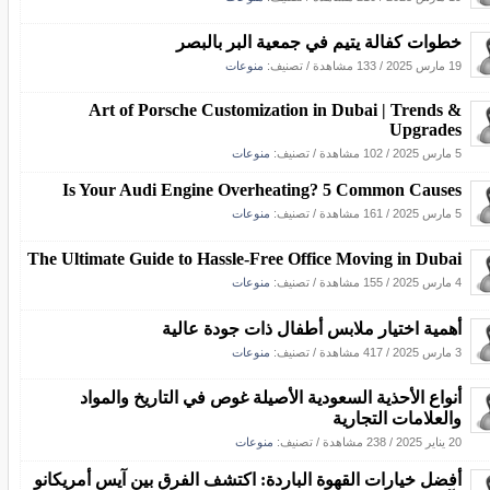
خطوات كفالة يتيم في جمعية البر بالبصر
19 مارس 2025
/
133 مشاهدة
/ تصنيف:
منوعات
Art of Porsche Customization in Dubai | Trends &
Upgrades
5 مارس 2025
/
102 مشاهدة
/ تصنيف:
منوعات
Is Your Audi Engine Overheating? 5 Common Causes
5 مارس 2025
/
161 مشاهدة
/ تصنيف:
منوعات
The Ultimate Guide to Hassle-Free Office Moving in Dubai
4 مارس 2025
/
155 مشاهدة
/ تصنيف:
منوعات
أهمية اختيار ملابس أطفال ذات جودة عالية
3 مارس 2025
/
417 مشاهدة
/ تصنيف:
منوعات
أنواع الأحذية السعودية الأصيلة غوص في التاريخ والمواد
والعلامات التجارية
20 يناير 2025
/
238 مشاهدة
/ تصنيف:
منوعات
أفضل خيارات القهوة الباردة: اكتشف الفرق بين آيس أمريكانو