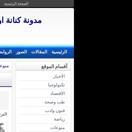
الصفحة الرئيسية
مدونة كنانة او
الرئيسية
المقالات
الصور
الرواب
منوع
أقسام الموقع
الاخبار
تكنولوجيا
الاقتصاد
طب وصحة
فنون وادب
التر
رياضة
منوعات