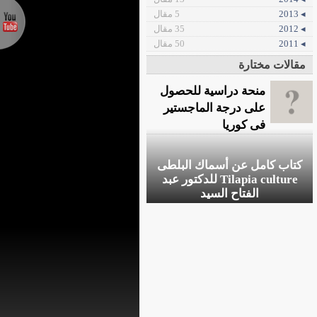
◂ 2013
5 مقال
◂ 2012
35 مقال
◂ 2011
50 مقال
مقالات مختارة
منحة دراسية للحصول
على درجة الماجستير
فى كوريا
كتاب كامل عن أسماك البلطى
Tilapia culture للدكتور عبد
الفتاح السيد