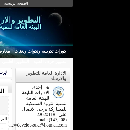
الصفحة الرئيسية
التطوير والار
الهيئة العامة لتنمي
دورات تدريبية وندوات وبعثات
معارض
تطوير حرف الصيد
التطوير العلمى
الإرش
الادارة العامة للتطوير
والارشاد
هى إحدى
ال
الادارات التابعة
للهيئة العامة
لتنمية الثروة السمكية
للمشاركة يرجى الاتصال
على : 22620118
التر
(147,208) mail:
newdevelopguid@hotmail.com
«