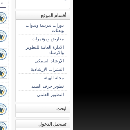
»
»
أقسام الموقع
دورات تدريبية وندوات
وبعثات
معارض ومؤتمرات
الادارة العامة للتطوير
والارشاد
الإرشاد السمكى
النشرات الإرشادية
مجلة الهيئة
تطوير حرف الصيد
التطوير العلمى
ابحث
تسجيل الدخول