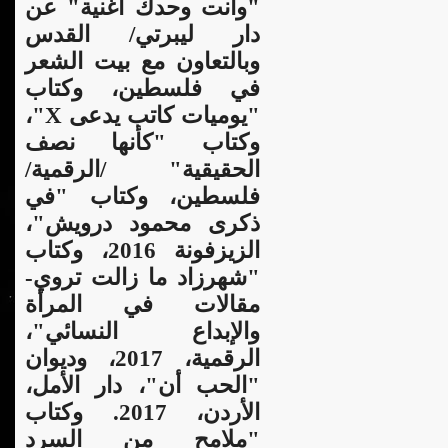
"وأنت وحدك أغنية" عن
دار ليبرتي/ القدس
وبالتعاون مع بيت الشعر
في فلسطين، وكتاب
"يوميات كاتب يدعى X"،
وكتاب "كأنها نصف
الحقيقية" /الرقمية/
فلسطين، وكتاب "في
ذكرى محمود درويش"،
الزيزفونة 2016، وكتاب
"شهرزاد ما زالت تروي-
مقالات في المرأة
والإبداع النسائي"،
الرقمية، 2017، وديوان
"الحب أن"، دار الأمل،
الأردن، 2017. وكتاب
"ملامح من السرد