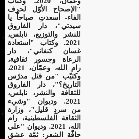
وعمّان، 2020. وكتاب
"الإصحاح الأوّل لحرف
الفاء- أسعدتِ صباحاً يا
سيدتي"، دار الفاروق
للنشر والتوزيع، نابلس،
2021. وكتاب "استعادة
غسان كنفاني"، دار
الرعاة وجسور ثقافية،
رام الله، وعمّان، 2021،
وكتيّب "من قتل مدرّس
التاريخ؟"،
دار الفاروق
للثقافة والنشر، نابلس،
2021. وديوان "وشيء
من سردٍ قليل"، وزارة
الثقافة الفلسطينية، رام
الله، 2021. وديوان "على
حافّة الشعر: ثمّة عشق