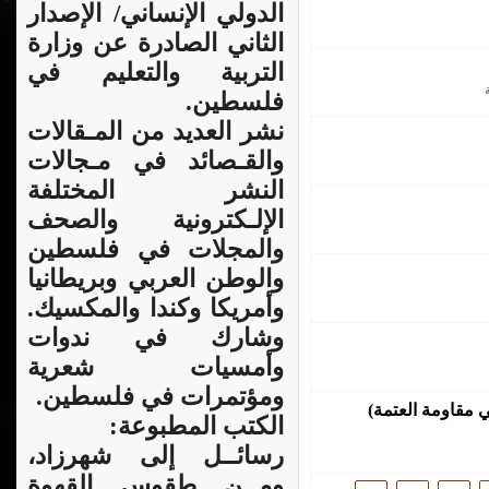
الدولي الإنساني/ الإصدار
الثاني الصادرة عن وزارة
التربية والتعليم في
فلسطين.
نشر العديد من المـقالات
والقـصائد في مـجالات
النشر المختلفة
الإلـكترونية والصحف
والمجلات في فلسطين
والوطن العربي وبريطانيا
وأمريكا وكندا والمكسيك.
وشارك في ندوات
وأمسيات شعرية
ومؤتمرات في فلسطين.
 مقاومة العتمة)
الكتب المطبوعة:
رسائــل إلى شهرزاد،
ومــن طقوس القهوة