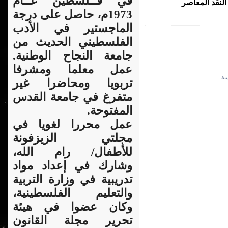
في فــلسطين عــام
لنقد المعاصر
1973م، حاصل على درجة
الماجستير في الأدب
الفلسطيني الحديث من
جامعة النجاح الوطنية.
عمل معلما ومشرفا
ية
تربويا ومحاضرا غير
متفرغ في جامعة القدس
المفتوحة.
عمل محررا لغويا في
مجلتي الزيزفونة
للأطفال/ رام الله،
وشارك في إعداد مواد
تدريبية في وزارة التربية
والتعليم الفلسطينية،
وكان عضوا في هيئة
تحرير مجلة القانون