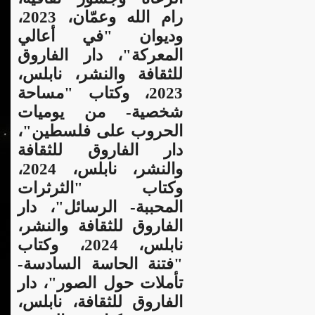
رام الله وعمّان، 2023،
وديوان "في أعالي
المعركة"، دار الفاروق
للثقافة والنشر، نابلس،
2023، وكتاب "مساحة
شخصية- من يوميات
الحروب على فلسطين"،
دار الفاروق للثقافة
والنشر، نابلس، 2024،
وكتاب "الثرثرات
المحببة- الرسائل"، دار
الفاروق للثقافة والنشر،
نابلس، 2024، وكتاب
"فتنة الحاسة السادسة-
تأملات حول الصور"، دار
الفاروق للثقافة، نابلس،