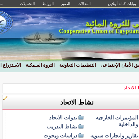
بوابات كنانة أونلاين
المقالات
الصور
الروابط
التحميلات
من
نى للثروة المائية
Cooperative Union of Egyptian
ق الأمان الإجتماعى
التنظيمات التعاونية
الثروة السمكية
الاستزراع 
الاتحاد
نشاط الاتحاد
المؤتمرات الخارجية
ندوات الاتحاد
والداخلية
نشاط التدريب
تقارير وانجازات سنوية
دراسات وبحوث