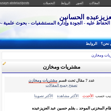
المقالات
الصور
الروابط
التحميلات
husayn-abdelazi/posts
زيزعبده الحسانين
 الحفاظ عليه - الجودة وإدارة المستشفيات - بحوث علمية -
 نحن؟
الروابط
يات ومخازن
مشتريات ومخازن
عدد 7 مقال تحت قسم
مشتريات ومخازن
تصفح جميع المقالات
تيب حسب
الأحدث
الأكثر مشاهدة
الأكثر تصويتا
ظام المخزنى الموحد .. بقلم حسين عبد العزيزعبده