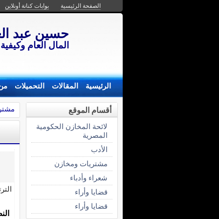
الصفحة الرئيسية
بوابات كنانة أونلاين
حسين عبد الع
المال العام وكيفية
الرئيسية
المقالات
التحميلات
من
مشتر
أقسام الموقع
لائحة المخازن الحكومية
المصرية
الأدب
مشتريات ومخازن
شعراء وأدباء
التر
قضايا وأراء
قضايا وأراء
الن