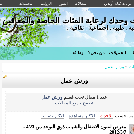
بوابات كنانة أونلاين
المقالات
الصور
الروابط
التحميلات
من
حدك لرعاية الفئات الخاصة والمعاقين
. طبية . اجتماعية . ثقافية .
ط
التحميلات
من نحن؟
وظائف
ات
»
ورش عمل
ورش عمل
عدد 1 مقال تحت قسم
ورش عمل
تصفح جميع المقالات
تيب حسب
الأحدث
الأكثر مشاهدة
الأكثر تصويتا
معرض لفنون الاطفال والشباب ذوي التوحد من 4/23 -
2012/5/7