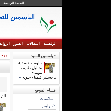
الصفحة الرئيسية
الياسمين للتحا
الرئيسية
المقالات
الصور
الرواب
موضو
د/ ياسمين السيد
دبلوم واخصائية
تحاليل طبيه /
تمهيدى
ماجستير كيمياء حيويه
»
أقسام الموقع
التر
اسلاميات
تكنولوجيا