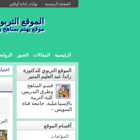
الصفحة الرئيسية
بوابات كنانة أونلاين
الموقع التربوي
موقع يهتم بمناهج 
الرئيسية
المقالات
الصور
الرواب
اختبا
الموقع التربوي للدكتورة
راندا عبد العليم المنير
قسم المناهج
وطرق التدريس،
كلية التربية
بالإسماعيلية، جامعة قناة
السويس
»
التر
أقسام الموقع
المؤلفات