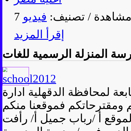
/ تصنيف:
فيديو
إقرأ المزيد
سة المنزلة الرسمية للغات
عة لمحافظة الدقهلية ادارة
كم ومقترحاتكم فموقعنا منكم
لموقع أ /رباب جميل أ/ رأفت