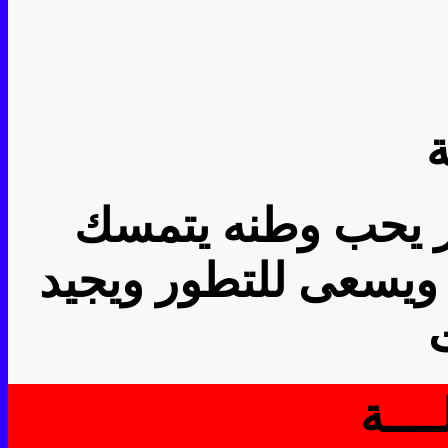
ة
ز يحب وطنه يتمسك
 ويسعى للتطور ويجيد
ـــة