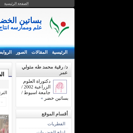
الصفحة الرئيسية
بساتين الخض
علم وممارسه انتا
الرئيسية
المقالات
الصور
الرواب
د/ رقية محمد طه متولي
عمر
ال
دكتوراة العلوم
الزراعية 2002 /
جامعة اسيوط /
التر
بساتين خضر
»
«
أقسام الموقع
تكبي
الفطريات
انتاج الخضروات