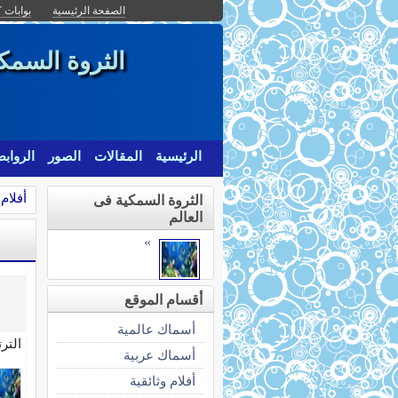
الصفحة الرئيسية
بوابات ك
الثروة السمكي
الرئيسية
المقالات
الصور
الرواب
أفلام 
الثروة السمكية فى
العالم
»
أقسام الموقع
أسماك عالمية
التر
أسماك عربية
أفلام وثائقية