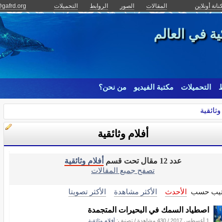
نانة أونلاين
المقالات
الصور
الروابط
التحميلات
gafrd.org
ة في العالم
ط
التحميلات
مكتبة الفيديو
من نحن؟
وثائقية
أفلام وثائقية
عدد 12 مقال تحت قسم
أفلام وثائقية
تصفح جميع المقالات
تيب حسب
الأحدث
الأكثر مشاهدة
الأكثر تصويتا
اصطياد السمك في البحيرات المتجمدة
1 أغسطس 2017
/
430 مشاهدة
/ تصنيف:
أفلام وثائقية