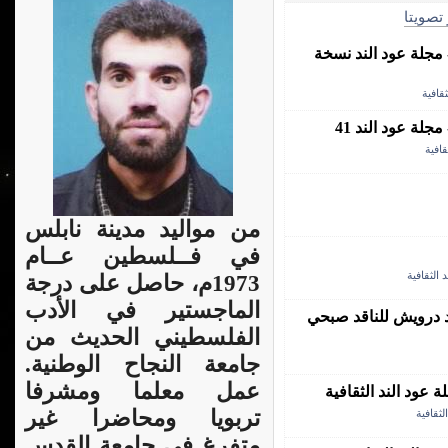
 تصويتا
مجلة عود الند نسخة
قافية
لة عود الند 41
قافية
من مواليد مدينة نابلس
في فــلسطين عــام
 الثقافية
1973م، حاصل على درجة
الماجستير في الأدب
 درويش للناقد صبحي
الفلسطيني الحديث من
جامعة النجاح الوطنية.
عمل معلما ومشرفا
ود الند الثقافية
تربويا ومحاضرا غير
لثقافية
متفرغ في جامعة القدس