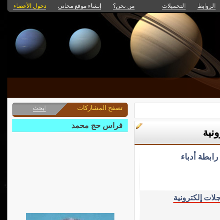
الروابط
التحميلات
من نحن؟
إنشاء موقع مجاني
دخول الأعضاء
تصفح المشاركات
ابحث
فراس حج محمد
نية
ابطة أدباء
لات إلكترونية