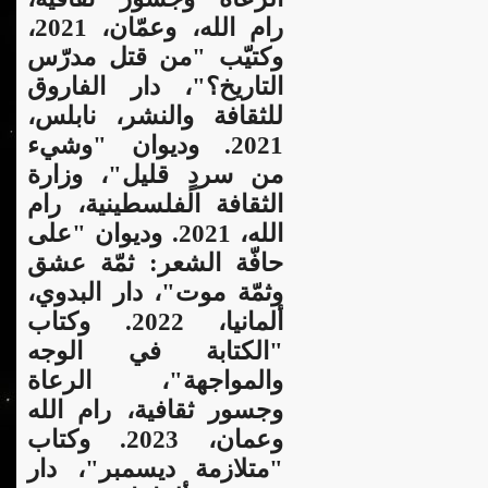
رام الله، وعمّان، 2021،
وكتيّب "من قتل مدرّس
التاريخ؟"،
دار الفاروق
للثقافة والنشر، نابلس،
2021. وديوان "وشيء
من سردٍ قليل"، وزارة
الثقافة الفلسطينية، رام
الله، 2021. وديوان "على
حافّة الشعر: ثمّة عشق
وثمّة موت"، دار البدوي،
ألمانيا، 2022. وكتاب
"الكتابة في الوجه
والمواجهة"، الرعاة
وجسور ثقافية، رام الله
وعمان، 2023. و
كتاب
"متلازمة ديسمبر"، دار