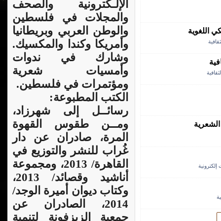
الإلـكترونية والصحف
والمجلات في فلسطين
والوطن العربي وبريطانيا
 اللغوية
وأمريكا وكندا والمكسيك.
قافية
وشارك في ندوات
وأمسيات شعرية
ثقافية
ومؤتمرات في فلسطين.
الكتب المطبوعة:
رسائــل إلى شهرزاد،
ومــن طقوس القهوة
الشعرية
المرة، صادران عن دار
غُراب للنشر والتوزيع في
القاهرة/ 2013، ومجموعة
إلكترونية
أناشيد وقصائد/ 2013،
وكتاب ديوان أميرة الوجد/
ة
2014، الصادران عن
جمعية الزيزفونة لتنمية