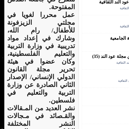
المفتوحة.
لثقافية
عمل محررا لغويا في
مجلتي الزيزفونة
لثقافية
للأطفال/ رام الله،
وشارك في إعداد مواد
 الجامعية
تدريبية في وزارة التربية
والتعليم الفلسطينية،
وكان عضوا في هيئة
 الثقافية
تحرير مجلة القانون
الدولي الإنساني/ الإصدار
الثقافية
الثاني الصادرة عن وزارة
التربية والتعليم في
فلسطين.
نشر العديد من المـقالات
والقـصائد في مـجالات
النشر المختلفة