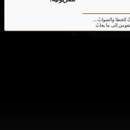
يثُ الخطا والصوابُ ...
 النفوسَ إلى ما يعابُ