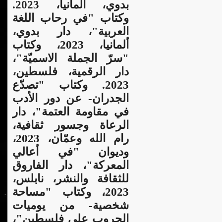
بدوي، ألمانيا، 2023.
وكتاب "في رحاب اللغة
العربية"، دار بدوي،
ألمانيا، 2023، وكتاب
"سرّ الجملة الاسميّة"،
دار الرقمية، فلسطين،
2023. وكتاب "تصدّع
الجدران- عن دور الأدب
في مقاومة العتمة"، دار
الرعاة وجسور ثقافية،
رام الله وعمّان، 2023،
وديوان "في أعالي
المعركة"، دار الفاروق
للثقافة والنشر، نابلس،
2023، وكتاب "مساحة
شخصية- من يوميات
الحروب على فلسطين"،