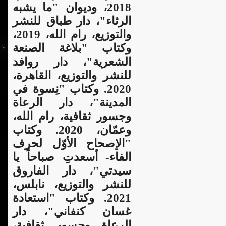
2018، وديوان "ما يشبه
الرثاء"، دار طباق للنشر
والتوزيع، رام الله، 2019،
وكتاب "بلاغة الصنعة
الشعرية"، دار روافد
للنشر والتوزيع، القاهرة،
2020. وكتاب "نِسوة في
المدينة"، دار الرعاة
وجسور ثقافية، رام الله،
وعمّان، 2020. وكتاب
"الإصحاح الأوّل لحرف
الفاء- أسعدتِ صباحاً يا
سيدتي"، دار الفاروق
للنشر والتوزيع، نابلس،
2021. وكتاب "استعادة
غسان كنفاني"، دار
الرعاة وجسور ثقافية،