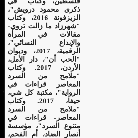
فلسطين، وكتاب "في
ذكرى محمود درويش"،
الزيزفونة 2016، وكتاب
"شهرزاد ما زالت تروي-
مقالات في المرأة
والإبداع النسائي"،
الرقمية، 2017، وديوان
"الحب أن"، دار الأمل،
الأردن، 2017. وكتاب
"ملامح من السرد
المعاصر- قراءات في
الرواية"، مكتبة كل شي،
حيفا، 2017. وكتاب
"ملامح من السرد
المعاصر- قراءات في
متنوع السرد"، مؤسسة
أنصار الضاد، أم الفحم،