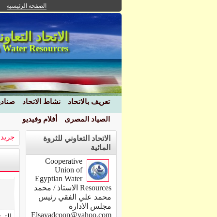
الصفحة الرئيسية
الاتحاد التعاو
 Water Resources
تعريف بالاتحاد
نشاط الاتحاد
صنادي
الصياد المصرى
أفلام وفيديو
جريدة
الاتحاد التعاوني للثروة
المائية
Cooperative
Union of
Egyptian Water
Resources الاستاذ / محمد
محمد علي الفقي رئيس
مجلس الادارة
Elsayadcoop@yahoo.com
التر